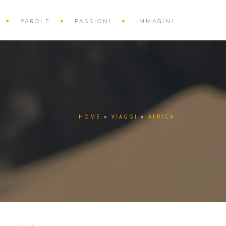
PAROLE
PASSIONI
IMMAGINI
HOME
»
VIAGGI
»
AFRICA