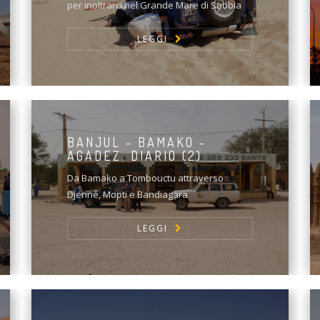
per inoltrarci nel Grande Mare di Sabbia
LEGGI
BANJUL - BAMAKO -
AGADEZ. DIARIO (2)
Da Bamako a Tombouctu attraverso
Djenné, Mopti e Bandiagara
LEGGI