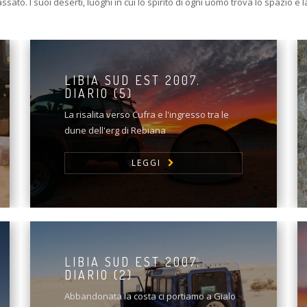
ssato. I suoi deserti, luoghi in cui lo spirito di ogni uomo trova lo spazio e
LIBIA SUD EST 2007.
DIARIO (5)
La risalita verso Cufra e l'ingresso tra le
dune dell'erg di Rebiana
LEGGI
LIBIA SUD EST 2007.
DIARIO (2)
Abbandonata la costa ci portiamo a Gialo