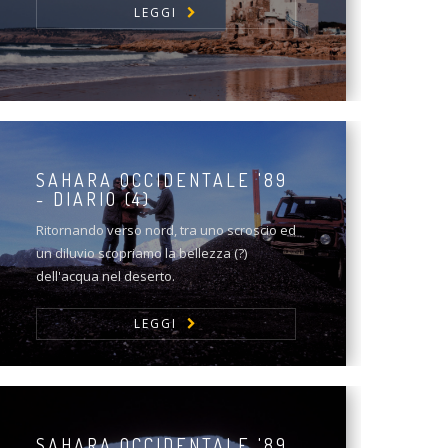
LEGGI
SAHARA OCCIDENTALE '89
- DIARIO (4)
Ritornando verso nord, tra uno scroscio ed
un diluvio scopriamo la bellezza (?)
dell'acqua nel deserto.
LEGGI
SAHARA OCCIDENTALE '89