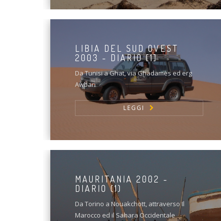
LIBIA DEL SUD OVEST
2003 - DIARIO [1]
Da Tunisi a Ghat, via Ghadames ed erg
Awbari
LEGGI
MAURITANIA 2002 -
DIARIO (1)
Da Torino a Nouakchott, attraverso Il
Marocco ed il Sahara Occidentale