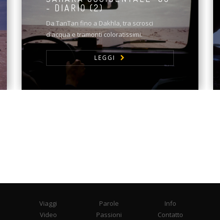
- DIARIO (2)
Da TanTan fino a Dakhla, tra scrosci
d'acqua e tramonti coloratissimi.
LEGGI
Viaggi
Parole
Info
Video
Passioni
Contatto