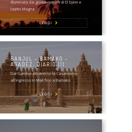
illuminata dai gioielli romani di El Djem e
Leptis Magna
LEGGI
BANJUL - BAMAKO -
AGADEZ. DIARIO (1)
Dal Gambia attraverso la Casamance
all'ingresso in Mali fino a Bamako
LEGGI