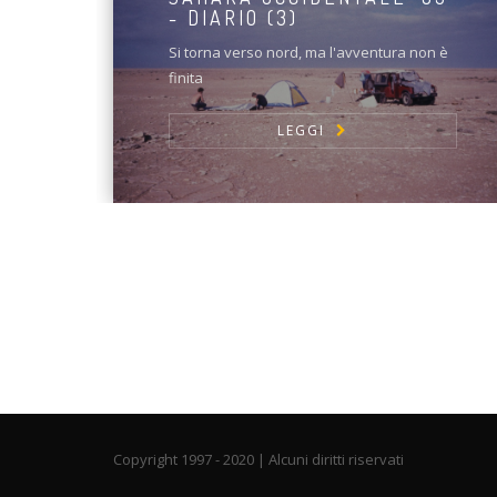
- DIARIO (3)
Si torna verso nord, ma l'avventura non è
finita
LEGGI
Copyright 1997 - 2020 | Alcuni diritti riservati