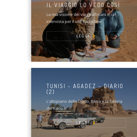
IL VIAGGIO LO VEDO COSÌ
La mia visione dei viaggi africani in un
intervista per il sito Touristime
LEGGI
TUNISI - AGADEZ - DIARIO
(2)
L'altopiano dello Djado, Bilma e la falesia
del Kaouar
LEGGI