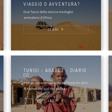
VIAGGIO O AVVENTURA?
Due facce della stessa medaglia:
ammalarsi d'Africa
LEGGI
TUNISI - AGADEZ - DIARIO
(1)
Il lungo attraversamento da Tunisi fin oltre
Al Katrun nel sud della Libia
LEGGI