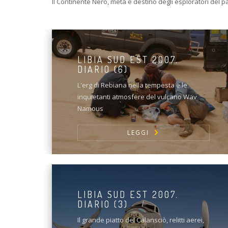
Il Continente Nero, meta e destino degli esploratori del pa
LIBIA SUD EST 2007.
DIARIO (6)
L'erg di Rebiana nella tempesta e le
inquietanti atmosfere del vulcano Wav
Namous
LEGGI
LIBIA SUD EST 2007.
DIARIO (3)
Il grande piatto del Calansciò, relitti aerei,