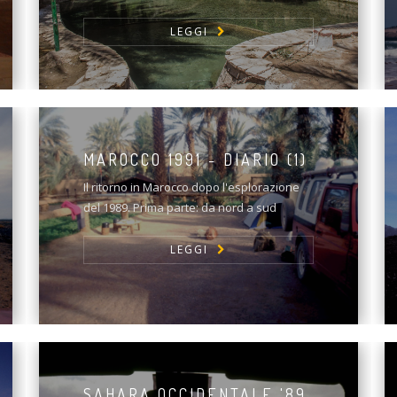
LEGGI
MAROCCO 1991 - DIARIO (1)
Il ritorno in Marocco dopo l'esplorazione
del 1989. Prima parte: da nord a sud
LEGGI
SAHARA OCCIDENTALE '89