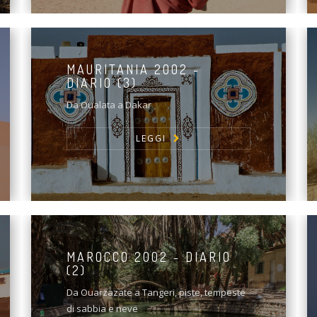
MAURITANIA 2002 -
DIARIO (3)
Da Oualata a Dakar
LEGGI
MAROCCO 2002 - DIARIO
(2)
Da Ouarzazate a Tangeri, piste, tempeste
di sabbia e neve