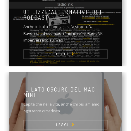
UTILIZZI "ALTERNATIVI" DEL
PODCAST
Anche in Italia il podcast si fa strada. Da
Ravenna ad esempio, i "nichilisti" di RadioNK
imperversano sul web
LEGGI
IL LATO OSCURO DEL MAC
MINI
Capita che nella vita, anche chi più amiamo,
ogni tanto ci tradisca
LEGGI