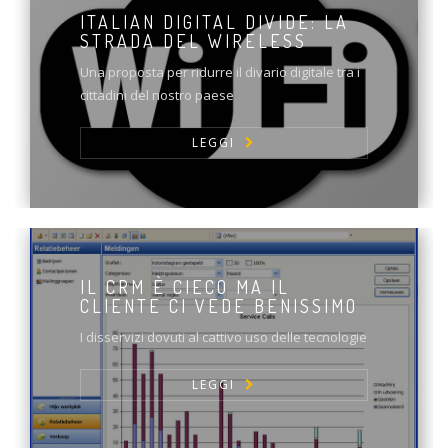
ITALIAN DIGITAL DIVIDE: LA
STRADA DEL WIRELESS
Una proposta per ridurre il divario digitale tra i
cittadini del nostro paese
LEGGI
IL CRM È CIECO MA IL
CLIENTE CI VEDE BENISSIMO
I disservizi dovuti al cattivo uso delle tecnologie
LEGGI