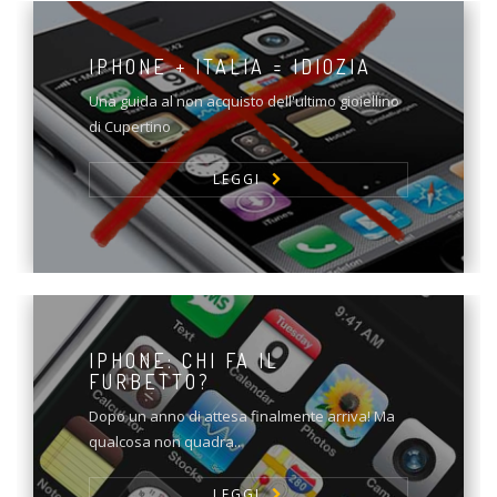
IPHONE + ITALIA = IDIOZIA
Una guida al non acquisto dell'ultimo gioiellino
di Cupertino
LEGGI
IPHONE: CHI FA IL
FURBETTO?
Dopo un anno di attesa finalmente arriva! Ma
qualcosa non quadra..
LEGGI