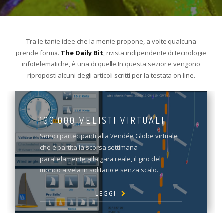
Tra le tante idee che la mente propone, a volte qualcuna
prende forma.
The Daily Bit
, rivista indipendente di tecnologie
infotelematiche, è una di quelle.In questa sezione vengono
riproposti alcuni degli articoli scritti per la testata on line.
100.000 VELISTI VIRTUALI
Sono i partecipanti alla Vendée Globe virtuale
che è partita la scorsa settimana
parallelamente alla gara reale, il giro del
mondo a vela in solitario e senza scalo.
LEGGI