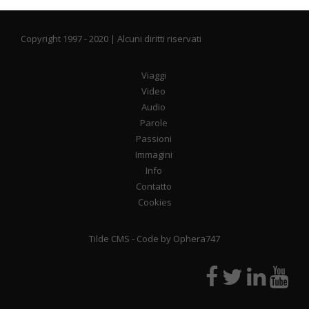
Copyright 1997 - 2020 | Alcuni diritti riservati
Viaggi
Video
Audio
Parole
Passioni
Immagini
Info
Contatto
Cookies
Tilde CMS
- Code by
Ophera747