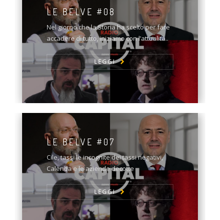
LE BELVE #08
Nel giorno che la Storia ha scelto per fare
accadere di tutto, iniziamo con l’attualità..
LEGGI
LE BELVE #07
Cile, tassi le incognite dei tassi negativi,
Calenda e le aziende decotte
LEGGI