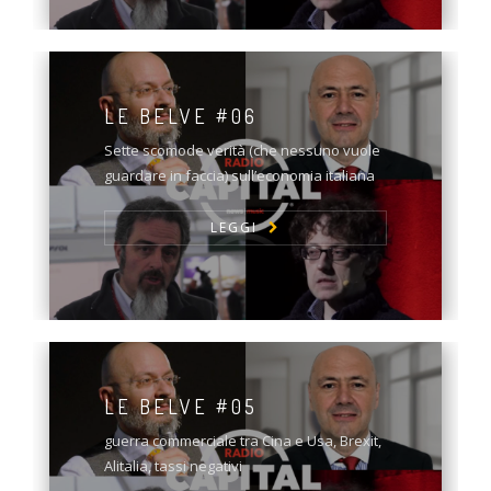
LE BELVE #06
Sette scomode verità (che nessuno vuole
guardare in faccia) sull’economia italiana
LEGGI
LE BELVE #05
guerra commerciale tra Cina e Usa, Brexit,
Alitalia, tassi negativi