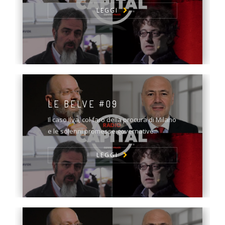
LEGGI
LE BELVE #09
Il caso Ilva, col faro della procura di Milano
e le solenni promesse governative..
LEGGI