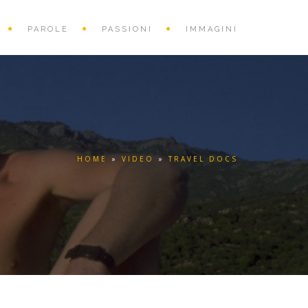
PAROLE
PASSIONI
IMMAGINI
HOME
»
VIDEO
»
TRAVEL DOCS