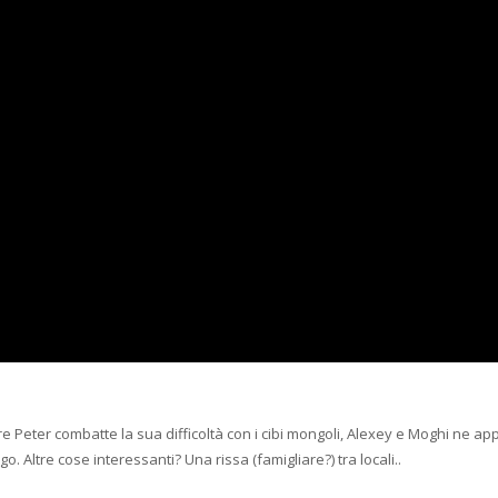
 Peter combatte la sua difficoltà con i cibi mongoli, Alexey e Moghi ne app
 Altre cose interessanti? Una rissa (famigliare?) tra locali..