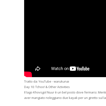
Tratto da: YouTube - warukunai
Day 10: Tchoo! & Other Activities
Il lago Khovsgol Nuur è un bel posto dove fermarsi. Mentre
aver mangiato noleggiano due kayak per un giretto sul lago.