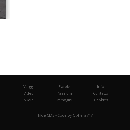
Viaggi
Parole
Info
Video
Passioni
Contatto
Audio
Immagini
Cookies
Tilde CMS
- Code by
Ophera747