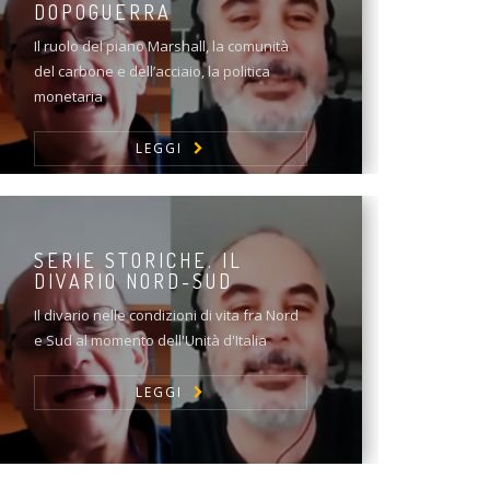
DOPOGUERRA
Il ruolo del piano Marshall, la comunità
del carbone e dell’acciaio, la politica
monetaria
LEGGI
SERIE STORICHE. IL
DIVARIO NORD-SUD
Il divario nelle condizioni di vita fra Nord
e Sud al momento dell'Unità d'Italia
LEGGI