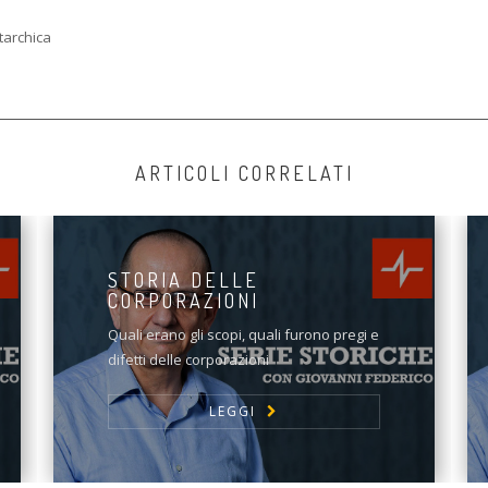
utarchica
ARTICOLI CORRELATI
STORIA DELLE
CORPORAZIONI
Quali erano gli scopi, quali furono pregi e
difetti delle corporazioni
LEGGI