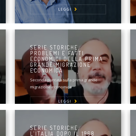
LEGGI
SERIE STORICHE.
PROBLEMI E FATTI
ECONOMICI DELLA PRIMA
GRANDE MIGRAZIONE
ECONOMICA
Seconda puntata sulla prima grande
migrazione economica
LEGGI
SERIE STORICHE.
L'ITALIA DOPO IL 1968