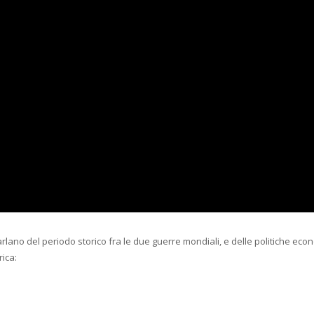
parlano del periodo storico fra le due guerre mondiali, e delle politiche e
rica: