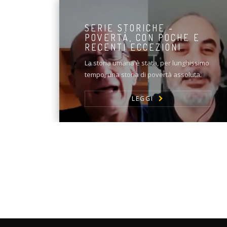
SERIE STORICHE -
POVERTÀ, CON POCHE E
RECENTI ECCEZIONI
La storia umana è stata, per lunghissimo
tempo, una storia di povertà assoluta.
LEGGI