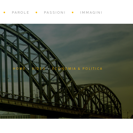
PAROLE
PASSIONI
IMMAGINI
HOME
»
VIDEO
»
ECONOMIA & POLITICA