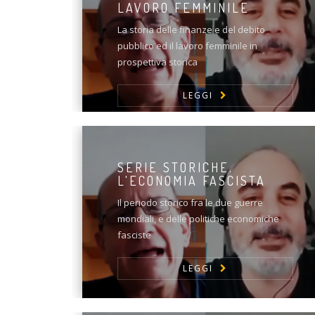
LAVORO FEMMINILE
La storia delle finanze e del debito
pubblico ed il lavoro femminile in
prospettiva storica
LEGGI
SERIE STORICHE.
L'ECONOMIA FASCISTA
Il periodo storico fra le due guerre
mondiali, e delle politiche economiche
fasciste
LEGGI