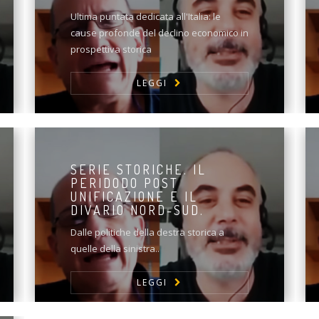
Ultima puntata dedicata all'Italia: le
cause profonde del declino economico in
prospettiva storica
LEGGI
SERIE STORICHE. IL
PERIDODO POST
UNIFICAZIONE E IL
DIVARIO NORD-SUD.
Dalle politiche della destra storica a
quelle della sinistra..
LEGGI