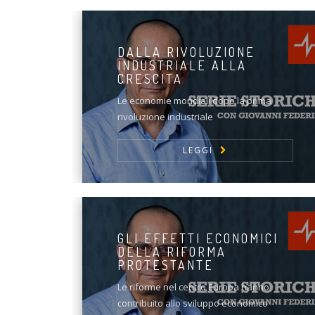
DALLA RIVOLUZIONE
INDUSTRIALE ALLA
CRESCITA
Le economie mondiali dopo la prima
rivoluzione industriale
LEGGI
GLI EFFETTI ECONOMICI
DELLA RIFORMA
PROTESTANTE
Le riforme nel centro Europa hanno
contribuito allo sviluppo economico