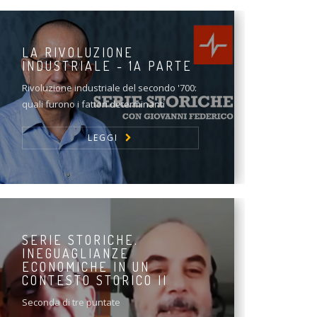
LA RIVOLUZIONE
INDUSTRIALE - 1A PARTE
Rivoluzione industriale del secondo '700:
quali furono i fattori determinanti
LEGGI
SERIE STORICHE.
INEGUAGLIANZE
ECONOMICHE IN UN
CONTESTO STORICO II
Seconda di tre puntate