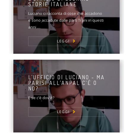
STORIE ITALIANE
Luciano ci racconta di cose che accadono
e sono accadute dalle parti Trani in questi
anni …
LEGGI
L'UFFICIO DI LUCIANO - MA
PARISI ALL'ANPAL C'È O
NO?
E se c'è dov'è?
LEGGI