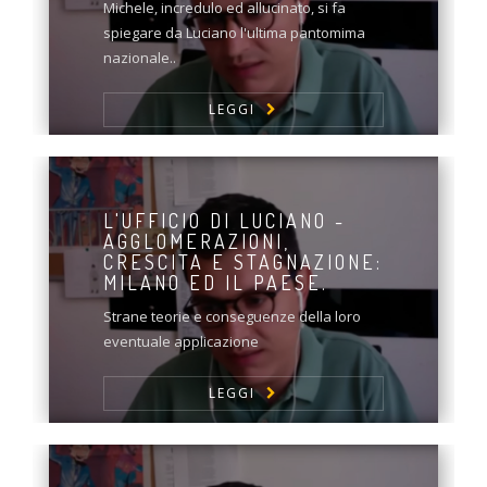
Michele, incredulo ed allucinato, si fa
spiegare da Luciano l'ultima pantomima
nazionale..
LEGGI
L'UFFICIO DI LUCIANO -
AGGLOMERAZIONI,
CRESCITA E STAGNAZIONE:
MILANO ED IL PAESE.
Strane teorie e conseguenze della loro
eventuale applicazione
LEGGI