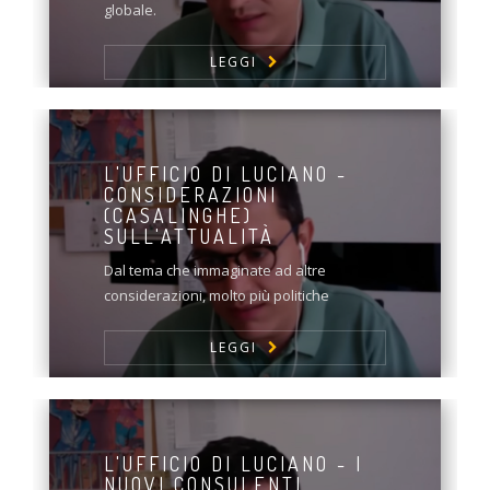
globale.
LEGGI
L'UFFICIO DI LUCIANO -
CONSIDERAZIONI
(CASALINGHE)
SULL'ATTUALITÀ
Dal tema che immaginate ad altre
considerazioni, molto più politiche
LEGGI
L'UFFICIO DI LUCIANO - I
NUOVI CONSULENTI