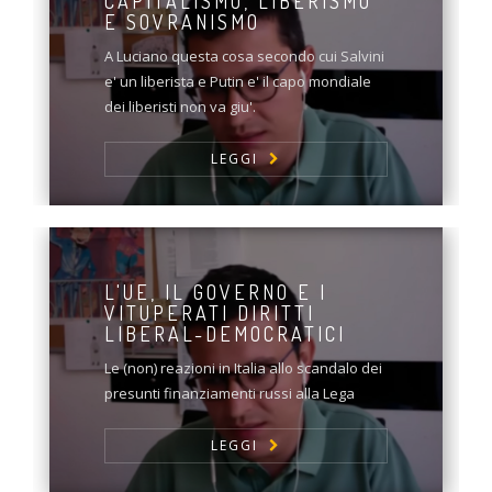
CAPITALISMO, LIBERISMO
E SOVRANISMO
A Luciano questa cosa secondo cui Salvini
e' un liberista e Putin e' il capo mondiale
dei liberisti non va giu'.
LEGGI
L'UE, IL GOVERNO E I
VITUPERATI DIRITTI
LIBERAL-DEMOCRATICI
Le (non) reazioni in Italia allo scandalo dei
presunti finanziamenti russi alla Lega
LEGGI