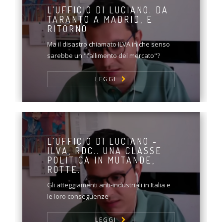
L'UFFICIO DI LUCIANO. DA
TARANTO A MADRID, E
RITORNO
Ma il disastro chiamato ILVA in che senso
sarebbe un "fallimento del mercato"?
LEGGI
L'UFFICIO DI LUCIANO -
ILVA, RDC.. UNA CLASSE
POLITICA IN MUTANDE,
ROTTE.
Gli atteggiamenti anti-industriali in Italia e
le loro conseguenze
LEGGI