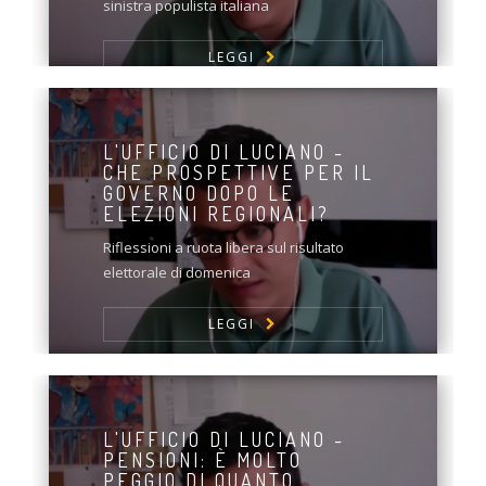
sinistra populista italiana
LEGGI
L'UFFICIO DI LUCIANO -
CHE PROSPETTIVE PER IL
GOVERNO DOPO LE
ELEZIONI REGIONALI?
Riflessioni a ruota libera sul risultato
elettorale di domenica
LEGGI
L'UFFICIO DI LUCIANO -
PENSIONI: È MOLTO
PEGGIO DI QUANTO