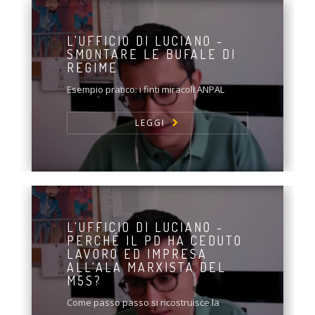
L'UFFICIO DI LUCIANO -
SMONTARE LE BUFALE DI
REGIME
Esempio pratico: i finti miracoli ANPAL
LEGGI
L'UFFICIO DI LUCIANO -
PERCHÉ IL PD HA CEDUTO
LAVORO ED IMPRESA
ALL'ALA MARXISTA DEL
M5S?
Come passo passo si ricostruisce la