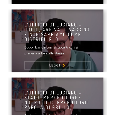
L'UFFICIO DI LUCIANO -
ODDIO, ARRIVA IL VACCINO
E NON SAPPIAMO COME
DISTRIBUIRLO!
Dopo i banchi con le ruote Arcuri si
prepara a fare altri danni.
LEGGI
L'UFFICIO DI LUCIANO -
STATO IMPRENDITORE?
NO, POLITICI PRENDITORI!
PAROLA DI GRILLO.