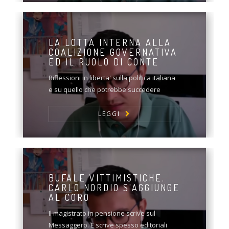
LA LOTTA INTERNA ALLA
COALIZIONE GOVERNATIVA
ED IL RUOLO DI CONTE
Riflessioni in liberta' sulla politica italiana
e su quello che potrebbe succedere
LEGGI
BUFALE VITTIMISTICHE.
CARLO NORDIO S'AGGIUNGE
AL CORO
Il magistrato in pensione scrive sul
Messaggero. E scrive spesso editoriali