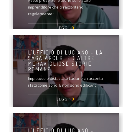
Avete presente le teorie sullo stato
imprenditore che ci raccontano
regolarmente?
LEGGI
L'UFFICIO DI LUCIANO - LA
SAGA ARCURI ED ALTRE
MERAVIGLIOSE STORIE
ROMANE
Impietoso e distaccato Luciano ci racconta
i fatti come sono. E non sono edificanti.
LEGGI
L'UFFICIO DI LUCIANO -