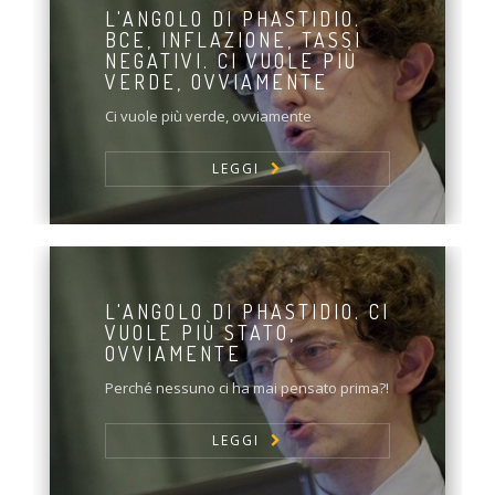
L'ANGOLO DI PHASTIDIO.
BCE, INFLAZIONE, TASSI
NEGATIVI. CI VUOLE PIÙ
VERDE, OVVIAMENTE
Ci vuole più verde, ovviamente
LEGGI
L'ANGOLO DI PHASTIDIO. CI
VUOLE PIÙ STATO,
OVVIAMENTE
Perché nessuno ci ha mai pensato prima?!
LEGGI