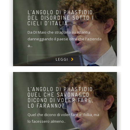
L'ANGOLO DI PHASTIDIO.
DEL DISORDINE SOTTO I
CIELI D'ITALIA
Da DI Maio che straparla su Atlantia
danneggiando il paese oltre che l'azienda
a...
LEGGI
L'ANGOLO DI PHASTIDIO.
QUEL CHE SAVONA&CO
DICONO DI VOLER FARE,
LO FARANNO?
Quel che dicono di voler fare e' follia, ma
lo facessero almeno..