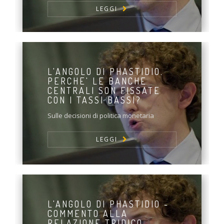
LEGGI
L'ANGOLO DI PHASTIDIO.
PERCHE' LE BANCHE
CENTRALI SON FISSATE
CON I TASSI BASSI?
Sulle decisioni di politica monetaria
LEGGI
L'ANGOLO DI PHASTIDIO -
COMMENTO ALLA
RELAZIONE TRIDICO