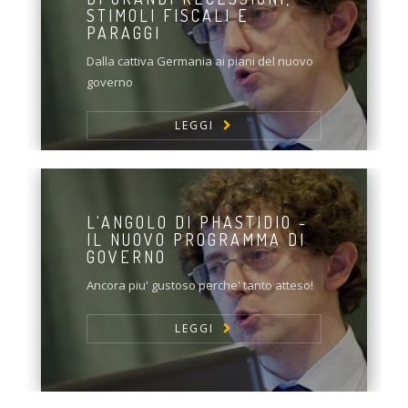
STIMOLI FISCALI E
PARAGGI
Dalla cattiva Germania ai piani del nuovo
governo
LEGGI
L'ANGOLO DI PHASTIDIO -
IL NUOVO PROGRAMMA DI
GOVERNO
Ancora piu' gustoso perche' tanto atteso!
LEGGI