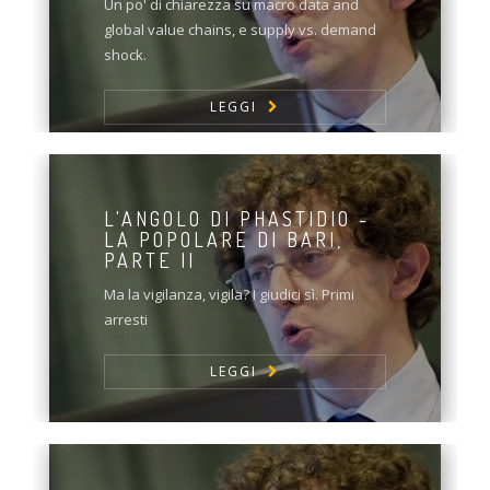
Un po' di chiarezza su macro data and
global value chains, e supply vs. demand
shock.
LEGGI
L'ANGOLO DI PHASTIDIO -
LA POPOLARE DI BARI,
PARTE II
Ma la vigilanza, vigila? I giudici sì. Primi
arresti
LEGGI