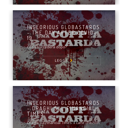
INGLORIOUS GLOBASTARDS
- THE DAY AFTER COVID-
19
Cosa succederà dopo?
LEGGI
INGLORIOUS GLOBASTARDS
- DRAGHI SUL FINANCIAL
TIMES
Draghi sul FInancial TImes: il cane che non