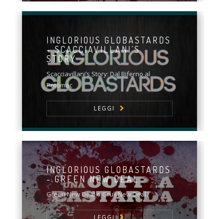
INGLORIOUS GLOBASTARDS
- SCACCIAVILLANI’S
STORY
Scacciavillani’s Story: Dal Biferno al
Potomac
LEGGI
INGLORIOUS GLOBASTARDS
- GREEN NEW DEAL
Green New Deal o Grull New Deal?
LEGGI