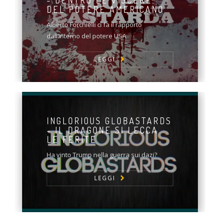
- DENTRO LE VISCERE
DEL POTERE AMERICANO
Alberto Forchielli ci fa il rapporto
dall’interno del potere USA
LEGGI
INGLORIOUS GLOBASTARDS
- IL DRAGONE SI LECCA
LE FERITE
Ha vinto Trump nella guerra sui dazi?
LEGGI