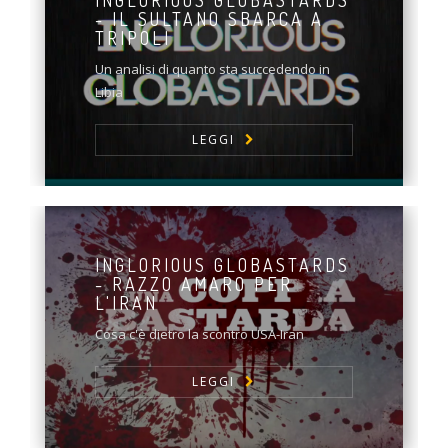
INGLORIOUS GLOBASTARDS
- IL SULTANO SBARCA A
TRIPOLI
Un analisi di quanto sta succedendo in
Libia
LEGGI
INGLORIOUS GLOBASTARDS
- RAZZO AMARO PER
L'IRAN
Cosa c'è dietro la scontro USA-Iran
LEGGI