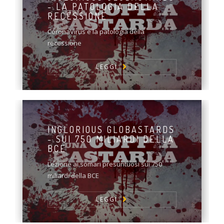
- LA PATOLOGIA DELLA
RECESSIONE
CoronaVirus e la patologia della
recessione
LEGGI
INGLORIOUS GLOBASTARDS
- SUI 750 MILIARDI DELLA
BCE
Lezione ai somari presuntuosi sui 750
miliardi della BCE
LEGGI