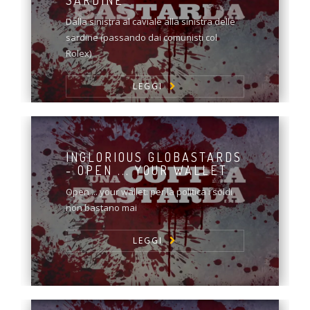
SARDINE
Dalla sinistra al caviale alla sinistra delle
sardine (passando dai comunisti col
Rolex)
LEGGI
INGLORIOUS GLOBASTARDS
- OPEN ... YOUR WALLET
Open ... your wallet: per la politica i soldi
non bastano mai
LEGGI