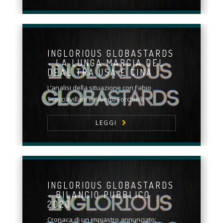
INGLORIOUS GLOBASTARDS
- LA LUNGA MARCIA DEL
DEAL TRA USA E CINA
L’analisi della situazione con Fabio
Scacciavillani e Alberto Forchielli
LEGGI
INGLORIOUS GLOBASTARDS
- BILANCIO PUBBLICO
2020
Cronaca di un impiastro annunciato: