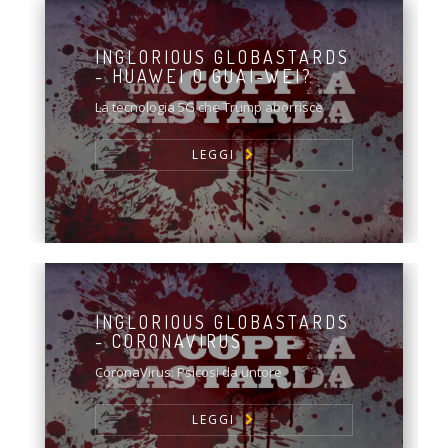
INGLORIOUS GLOBASTARDS
- HUAWEI O GUAI-WEI?
La tecnologia 5G che Trump aborrisce
LEGGI
INGLORIOUS GLOBASTARDS
- CORONAVIRUS
CoronaVirus: Psicosi da untore
LEGGI