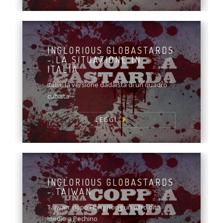
INGLORIOUS GLOBASTARDS
- LA SITUAZIONE IN
ITALIA
Italia: la versione dadaista di un quadro
cubista
LEGGI
INGLORIOUS GLOBASTARDS
- TAIWAN
Taiwan: dopo Hong Kong un altro dito
medio a Pechino