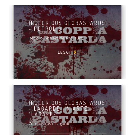
INGLORIOUS GLOBASTARDS
- PETROLIO
Petrolio: Shalers delendi sunt
LEGGI
INGLORIOUS GLOBASTARDS
- LAGARDE, IN ARTE
"LAGAFFE"
Coronavirus e Lagarde