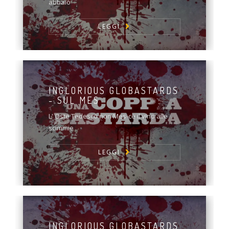
abbaiò
LEGGI
INGLORIOUS GLOBASTARDS
- SUL MES
L' Oste Tedesco non Mes-ce il vino alle
scimmie
LEGGI
INGLORIOUS GLOBASTARDS