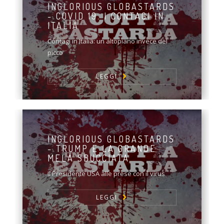
INGLORIOUS GLOBASTARDS
- COVID 19. I CONTAGI IN
ITALIA
Contagi in Italia: un altopiano invece del
picco
LEGGI
INGLORIOUS GLOBASTARDS
- TRUMP E LA GRANDE
MELA SBUCCIATA
Il Presidente USA alle prese con il virus
LEGGI