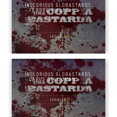
INGLORIOUS GLOBASTARDS
- FEBBRE GIALLA
Cosa si dice in Asia di questo Corona
Virus?
LEGGI
INGLORIOUS GLOBASTARDS
- QABUS DELL’OMAN
Il Sultano che creo' una Svizzera in Arabia
LEGGI