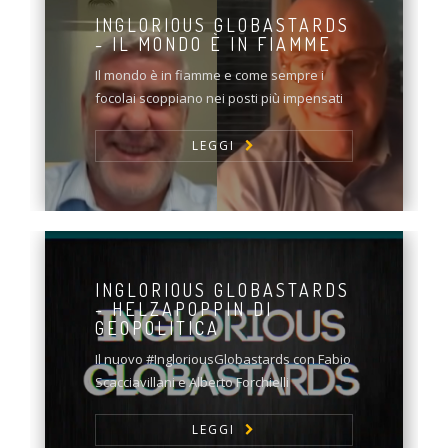
INGLORIOUS GLOBASTARDS
- IL MONDO È IN FIAMME
Il mondo è in fiamme e come sempre i
focolai scoppiano nei posti più impensati
LEGGI
INGLORIOUS GLOBASTARDS
- HELZAPOPPIN DI
GEOPOLITICA
Il nuovo #IngloriousGlobastards con Fabio
Scacciavillani e Alberto Forchielli
LEGGI