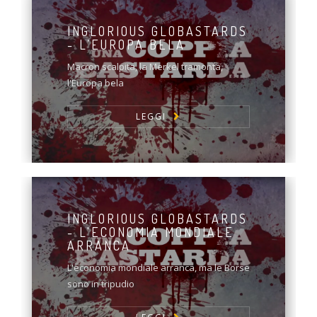
INGLORIOUS GLOBASTARDS
- L’EUROPA BELA
Macron scalpita, la Merkel tramonta,
l'Europa bela
LEGGI
INGLORIOUS GLOBASTARDS
- L'ECONOMIA MONDIALE
ARRANCA
L'economia mondiale arranca, ma le Borse
sono in tripudio