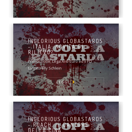
INGLORIOUS GLOBASTARDS
- ITALIA: NOVITÀ DI
RILIEVO?
Prescrizione, Lega Anti-Euro ed il PD
targato Elly Schlein
LEGGI
INGLORIOUS GLOBASTARDS
- ROACH, IL CANTORE
DELLA CINA