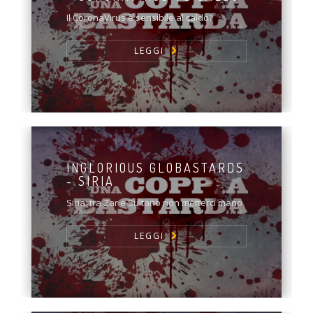
Il CoronaVirus è sensibile al caldo?
LEGGI
INGLORIOUS GLOBASTARDS
- SIRIA
Siria: tra Zar e Sultano non metterci mano
LEGGI