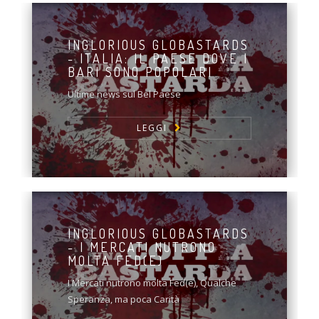
INGLORIOUS GLOBASTARDS
- ITALIA: IL PAESE DOVE I
BARI SONO POPOLARI
Ultime news sul Bel Paese
LEGGI
INGLORIOUS GLOBASTARDS
- I MERCATI NUTRONO
MOLTA FED(E)
I Mercati nutrono molta Fed(e), Qualche
Speranza, ma poca Carità