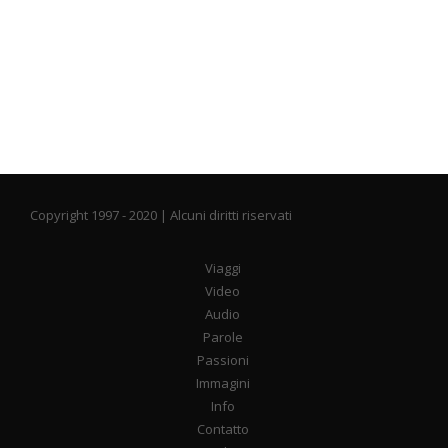
Copyright 1997 - 2020 | Alcuni diritti riservati
Viaggi
Video
Audio
Parole
Passioni
Immagini
Info
Contatto