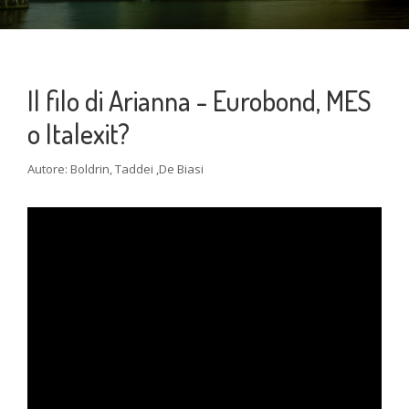
Il filo di Arianna - Eurobond, MES
o Italexit?
Autore: Boldrin, Taddei ,De Biasi