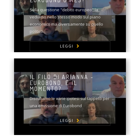
EUROBOND O MES?
Sulla questione "debito europeo" la
vediamo nello stesso modo sul piano
economico ma diversamente su quello
politico.
LEGGI
IL FILO DI ARIANNA -
EUROBOND, È IL
MOMENTO?
Discutiamo le varie ipotesi sul tappeto per
una emissione di Eurobond
LEGGI