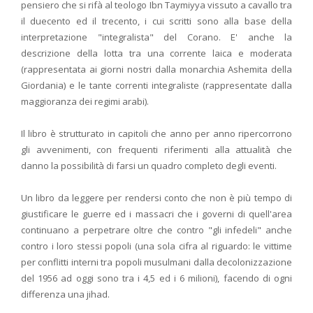
pensiero che si rifà al teologo Ibn Taymiyya vissuto a cavallo tra
il duecento ed il trecento, i cui scritti sono alla base della
interpretazione "integralista" del Corano. E' anche la
descrizione della lotta tra una corrente laica e moderata
(rappresentata ai giorni nostri dalla monarchia Ashemita della
Giordania) e le tante correnti integraliste (rappresentate dalla
maggioranza dei regimi arabi).
Il libro è strutturato in capitoli che anno per anno ripercorrono
gli avvenimenti, con frequenti riferimenti alla attualità che
danno la possibilità di farsi un quadro completo degli eventi.
Un libro da leggere per rendersi conto che non è più tempo di
giustificare le guerre ed i massacri che i governi di quell'area
continuano a perpetrare oltre che contro "gli infedeli" anche
contro i loro stessi popoli (una sola cifra al riguardo: le vittime
per conflitti interni tra popoli musulmani dalla decolonizzazione
del 1956 ad oggi sono tra i 4,5 ed i 6 milioni), facendo di ogni
differenza una jihad.